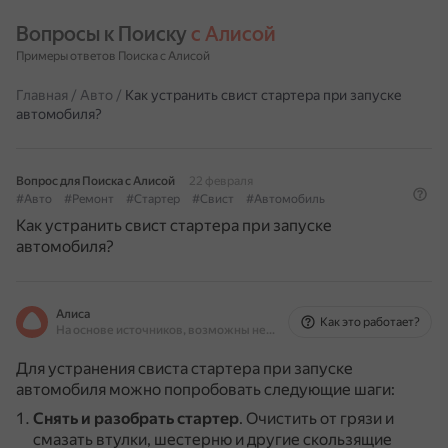
Вопросы к Поиску 
с Алисой
Примеры ответов Поиска с Алисой
Главная
/
Авто
/
Как устранить свист стартера при запуске
автомобиля?
Вопрос для Поиска с Алисой
22 февраля
#Авто
#Ремонт
#Стартер
#Свист
#Автомобиль
Как устранить свист стартера при запуске
автомобиля?
Алиса
Как это работает?
На основе источников, возможны неточности
Для устранения свиста стартера при запуске
автомобиля можно попробовать следующие шаги:
Снять и разобрать стартер
.
Очистить от грязи и
смазать втулки, шестерню и другие скользящие