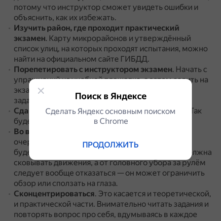
потому что инструктор сможет увидеть ошибки и
объяснить, как их избежать.
Изучить район, где проходит практический
экзамен
.
Карту микрорайонов и утверждённый
список улиц, на которых проходят испытания, можно
найти на официальном сайте ГИБДД.
Порепетировать с инструктором экзамен
.
Начать с
упражнений на учебной площадке, а затем ездить на
экзаменационный маршрут, выполняя разные
Поиск в Яндексе
задания.
Сдавать экзамен утром
, когда трафик меньше.
Так
Сделать Яндекс основным поиском
в Сhrome
будет проще сориентироваться.
Во время экзамена одеться удобно
.
В первую
очередь это относится к обуви.
Лучше, если она
ПРОДОЛЖИТЬ
будет на тонкой плоской подошве.
Одежда не должна
сковывать движения, а от головного убора за рулём
следует вообще отказаться — он может ограничить
обзор или сползать на глаза.
Сконцентрироваться
.
Это касается и теоретической,
и практической части.
Внимательно читать задания и
повторять вопрос про себя, вдумываясь в каждое