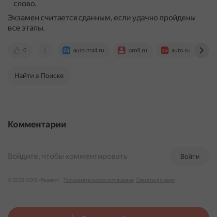
слово.
Экзамен считается сданным, если удачно пройдены
все этапы.
0
auto.mail.ru
profi.ru
auto.ru
i
Найти в Поиске
Комментарии
Войдите, чтобы комментировать
Войти
© 2026 ООО «Яндекс»
Пользовательское соглашение
Связаться с нами