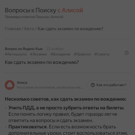
Вопросы к Поиску 
с Алисой
Примеры ответов Поиска с Алисой
Главная
/
Авто
/
Как сдать экзамен по вождению?
Вопрос из Яндекс Кью
22 ноября
#Автошкола
#Экзамен
#Вождение
#Правила
#Советы
Как сдать экзамен по вождению?
Алиса
Как это работает?
На основе источников, возможны неточности
Несколько советов, как сдать экзамен по вождению:
Учить ПДД, а не просто зубрить ответы на билеты
.
Если понять логику правил, будет гораздо легче
ответить на вопросы и сдать экзамен.
Практиковаться
.
Если есть возможность брать
дополнительные уроки, стоит воспользоваться этим,