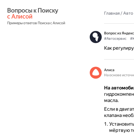
Вопросы к Поиску 
Главная
/
Авто
с Алисой
Примеры ответов Поиска с Алисой
Вопрос из Яндекс
#Автосервис
#
Как регулиру
Алиса
На основе источ
На автомобил
гидрокомпенс
масла.
Если в двига
клапана нео
Установить
мёртвую то