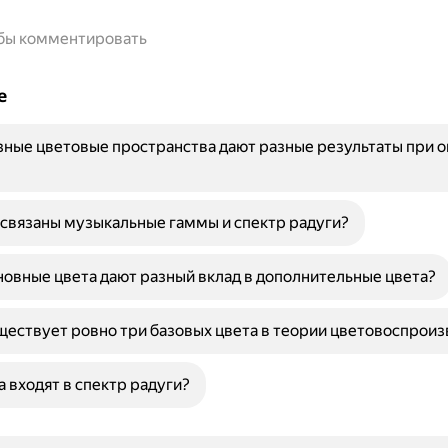
обы комментировать
е
ные цветовые пространства дают разные результаты при о
связаны музыкальные гаммы и спектр радуги?
овные цвета дают разный вклад в дополнительные цвета?
ествует ровно три базовых цвета в теории цветовоспроиз
а входят в спектр радуги?