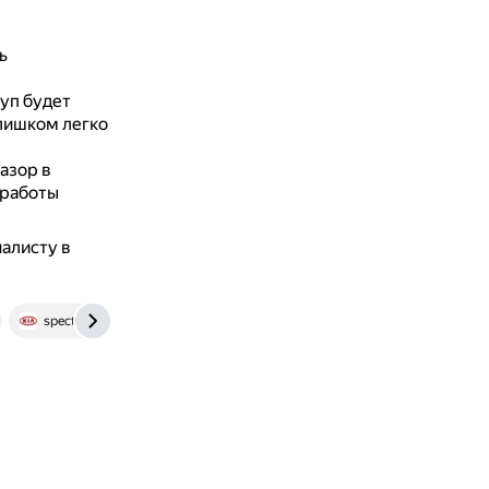
ь
уп будет
лишком легко
азор в
 работы
иалисту в
spectra-forum.ru
otvet.mail.ru