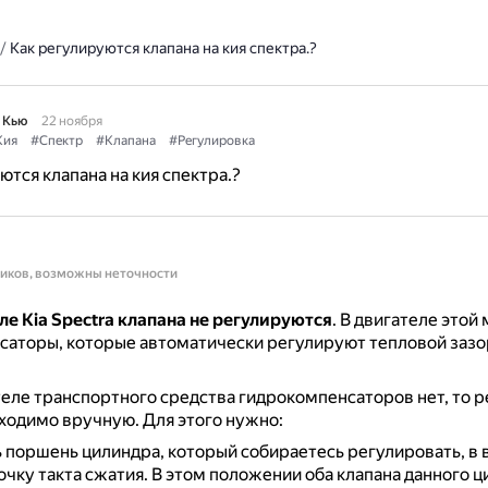
/
Как регулируются клапана на кия спектра.?
 Кью
22 ноября
Кия
#Спектр
#Клапана
#Регулировка
ются клапана на кия спектра.?
ников, возможны неточности
е Kia Spectra клапана не регулируются
.
В двигателе этой 
аторы, которые автоматически регулируют тепловой зазор
теле транспортного средства гидрокомпенсаторов нет, то 
бходимо вручную.
Для этого нужно:
 поршень цилиндра, который собираетесь регулировать, в
чку такта сжатия.
В этом положении оба клапана данного 