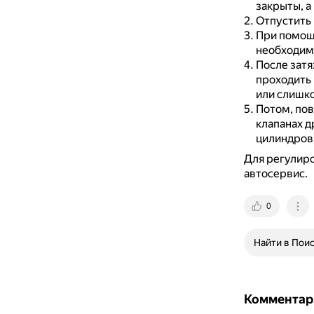
закрыты, а
Отпустить 
При помощи
необходимы
После затя
проходить 
или слишко
Потом, пов
клапанах д
цилиндров 
Для регулиро
автосервис.
0
Найти в Пои
Комментар