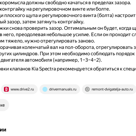
 коромысла должны свободно качаться в пределах зазора.
контргайку на регулировочном винте или болте.
 плоского щупа и регулировочного винта (болта) настроит
й зазор, затем затянуть контргайку.
жки снова проверить зазор.
Оптимальным он будет, когда щ
в него, преодолевая небольшое усилие.
Если он проходит с
м тяжело, нужно отрегулировать заново.
орачивая коленчатый вал на пол-оборота, отрегулировать з
ругих цилиндров.
При этом необходимо соблюдать порядок
двигателя автомобиля (например, 1–3–4–2).
вки клапанов Kia Spectra рекомендуется обратиться к спец
www.drive2.ru
drivermanuals.ru
remont-dvigatelja-auto.ru
ске
ии