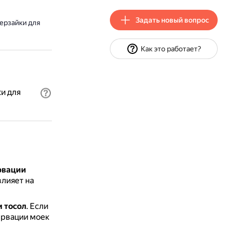
Задать новый вопрос
ерзайки для
Как это работает?
и для
рвации
влияет на
 тосол
.
Если
ервации моек