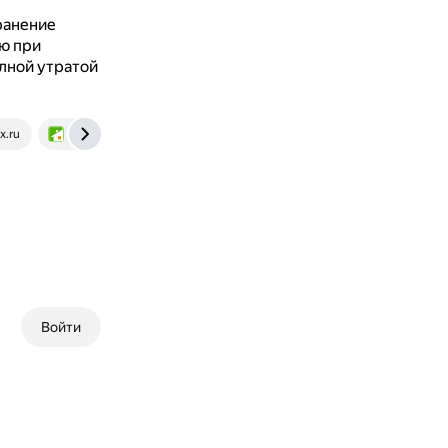
ранение
ю при
лной утратой
x.ru
m-strana.ru
Войти