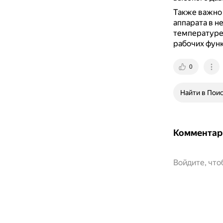
Также важно
аппарата в н
температуре 
рабочих функ
0
Найти в Пои
Комментар
Войдите, чт