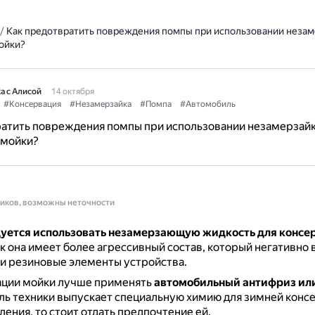
/
Как предотвратить повреждения помпы при использовании незам
ойки?
а с Алисой
14 октября
#Консервация
#Незамерзайка
#Помпа
#Автомобиль
ратить повреждения помпы при использовании незамерзайк
 мойки?
ников, возможны неточности
уется использовать незамерзающую жидкость для консе
как она имеет более агрессивный состав, который негативно 
и резиновые элементы устройства.
ации мойки лучше применять
автомобильный антифриз или
ь техники выпускает специальную химию для зимней конс
ления, то стоит отдать предпочтение ей.