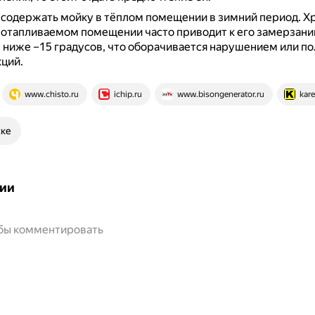
 содержать мойку в тёплом помещении в зимний период.
Х
еотапливаемом помещении часто приводит к его замерзани
ниже –15 градусов, что оборачивается нарушением или по
ций.
www.chisto.ru
ichip.ru
www.bisongenerator.ru
kare
ске
ии
обы комментировать