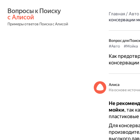
Вопросы к Поиску 
Главная
/
Авто
с Алисой
консервации м
Примеры ответов Поиска с Алисой
Вопрос для Поиск
#Авто
#Мойка
Как предотв
консервации
Алиса
На основе источ
Не рекоменд
мойки
, так 
пластиковые 
Для консерв
производител
высокого дав