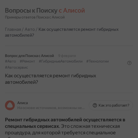
Вопросы к Поиску 
с Алисой
Примеры ответов Поиска с Алисой
Главная
/
Авто
/
Как осуществляется ремонт гибридных
автомобилей?
Вопрос для Поиска с Алисой
9 февраля
#Авто
#Ремонт
#ГибридныеАвтомобили
#Технологии
#Автосервис
Как осуществляется ремонт гибридных
автомобилей?
Алиса
Как это работает?
На основе источников, возможны неточности
Ремонт гибридных автомобилей осуществляется в
специальных сервисах
.
Это сложная техническая
процедура, для которой требуется специальное