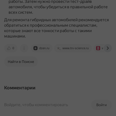
работы.
Затем нужно провести тест-драйв
автомобиля, чтобы убедиться в правильной работе
всех систем.
Для ремонта гибридных автомобилей рекомендуется
обратиться к профессиональным специалистам,
которые знают все тонкости работы с такими
машинами.
0
dzen.ru
www.trv-science.ru
www.drive
Найти в Поиске
Комментарии
Войдите, чтобы комментировать
Войти