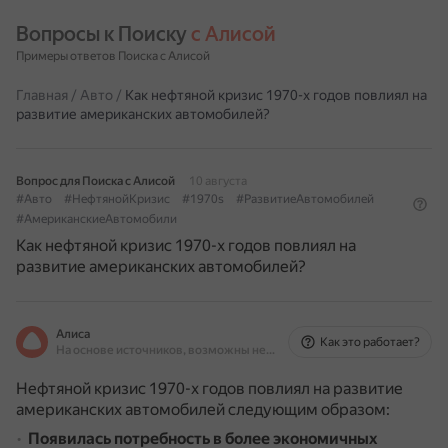
Вопросы к Поиску 
с Алисой
Примеры ответов Поиска с Алисой
Главная
/
Авто
/
Как нефтяной кризис 1970-х годов повлиял на
развитие американских автомобилей?
Вопрос для Поиска с Алисой
10 августа
#Авто
#НефтянойКризис
#1970s
#РазвитиеАвтомобилей
#АмериканскиеАвтомобили
Как нефтяной кризис 1970-х годов повлиял на
развитие американских автомобилей?
Алиса
Как это работает?
На основе источников, возможны неточности
Нефтяной кризис 1970-х годов повлиял на развитие
американских автомобилей следующим образом:
Появилась потребность в более экономичных