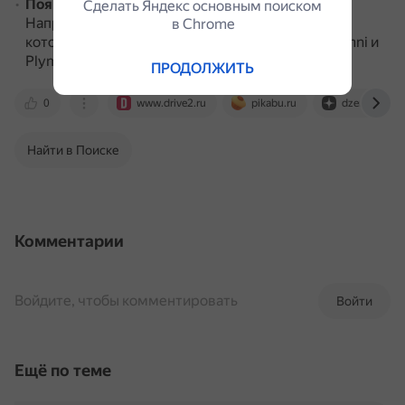
Появились автомобили с передним приводом
.
Сделать Яндекс основным поиском
Например, платформы Chrysler L, архитектура
в Сhrome
которой была впервые применена в моделях Omni и
Plymouth Horizon.
ПРОДОЛЖИТЬ
0
www.drive2.ru
pikabu.ru
dzen.ru
Найти в Поиске
Комментарии
Войдите, чтобы комментировать
Войти
Ещё по теме