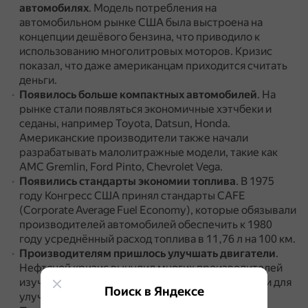
автомобилях
.
Модель потребления на
автомобильном рынке США была выстроена на
концепции дешёвого бензина, что приводило к
использованию многолитровых моторов.
Кризис
показал, что даже американцам приходится считать
деньги.
Появилось больше компактных автомобилей
.
На
рынке стали появляться экономичные хэтчбеки и
седаны, например Toyota, Datsun, Honda.
Американские производители также начали
разрабатывать малолитражные модели, такие как
AMC Gremlin, Ford Pinto, Chevrolet Vega.
Появились стандарты экономии топлива
.
В 1975
году Конгресс США принял стандарты CAFE
(Corporate Average Fuel Economy), которые обязывали
производителей автомобилей обеспечить к 1980
году усреднённый расход топлива в 11,76 л на 100 км.
Производителям пришлось улучшать двигатели
.
Нефтяной кризис вынудил многих производителей
изучить возможность принудительной индукции для
Поиск в Яндексе
улучшения своих двигателей.