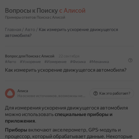
Вопросы к Поиску 
с Алисой
Примеры ответов Поиска с Алисой
Главная
/
Авто
/
Как измерить ускорение движущегося
автомобиля?
Вопрос для Поиска с Алисой
22 сентября
#Авто
#Ускорение
#Измерение
#Физика
#Механика
Как измерить ускорение движущегося автомобиля?
Алиса
Как это работает?
На основе источников, возможны неточности
Для измерения ускорения движущегося автомобиля
можно использовать
специальные приборы и
приложения
.
Приборы
включают акселерометр, GPS-модуль и
процессор, который обрабатывает данные.
Некоторые