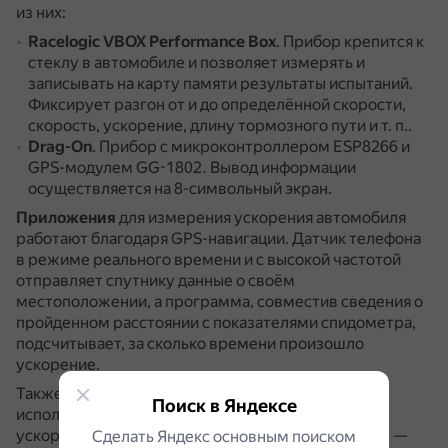
из них:
Racelogic VBOX Performance Box
.
Прибор крепится к
стеклу в автомобиле и позволяет измерять и
записывать на карту памяти результаты испытаний.
Фиксирует разгон от и до определённой скорости,
скорость, ускорение, длину тормозного пути и т. п..
Drag-On
.
Прибор с микроконтроллером ESP8266 и
GPS-модулем GG-1802.
Вывод информации
осуществляется на 8-символьный экран.
Приложения
для измерения ускорения автомобиля
работают благодаря GPS-навигации.
Датчик телефона
в режиме реального времени и с высокой частотой
отправляет спутнику данные о своём
местоположении, а программа, совместив сведения о
пройденном расстоянии с показателями спидометра,
подсчитывает, за сколько времени произошло
ускорение.
Также для расчёта ускорения автомобиля можно
Поиск в Яндексе
использовать
формулу
: a = (v2 - v1) / t, где a —
ускорение (м/с²), v2 — конечная скорость (м/с), v1 —
Сделать Яндекс основным поиском