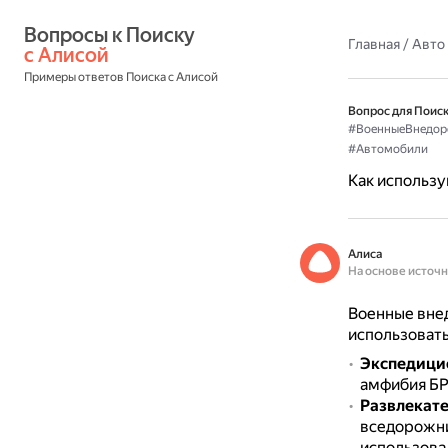
Вопросы к Поиску 
Главная
/
Авто
с Алисой
Примеры ответов Поиска с Алисой
Вопрос для Поиск
#ВоенныеВнедор
#Автомобили
Как использу
Алиса
На основе источ
Военные внед
использовать
Экспедици
амфибия БР
Развлекат
вседорожни
использова