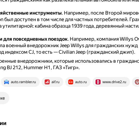
зяйственные инструменты
.
Например, после Второй миров
n был доступен в том числе для частных потребителей.
Гра
 утилитарной: кабина образца 1939 года, деревянный насти
 для повседневных поездок
.
Например, компания Willys O
ла военный внедорожник Jeep Willys для гражданских нужд
д индексом CJ, то есть — Civilian Jeep (гражданский джип).
енные внедорожники, которые использовались в гражданс
ing BJ 212, Hummer H1, ГАЗ «Тигр».
auto.rambler.ru
aif.ru
auto.ru
www.drive2.ru
ске
ии