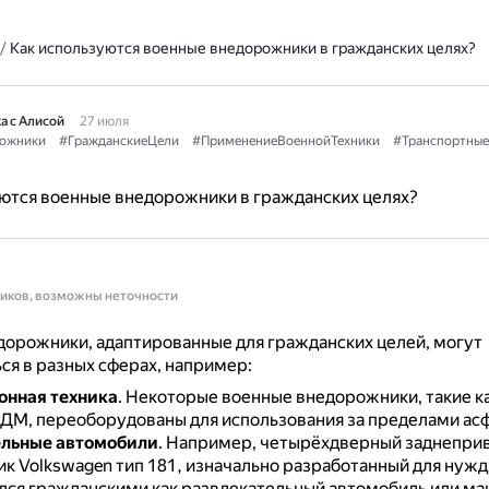
/
Как используются военные внедорожники в гражданских целях?
а с Алисой
27 июля
ожники
#ГражданскиеЦели
#ПрименениеВоеннойТехники
#Транспортные
ются военные внедорожники в гражданских целях?
ников, возможны неточности
орожники, адаптированные для гражданских целей, могут
ся в разных сферах, например:
онная техника
.
Некоторые военные внедорожники, такие ка
ДМ, переоборудованы для использования за пределами асф
ельные автомобили
.
Например, четырёхдверный заднепри
к Volkswagen тип 181, изначально разработанный для нужд
лся гражданскими как развлекательный автомобиль или м