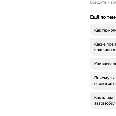
Войдите, чт
Ещё по тем
Как технол
Какие преи
пошлины в
Как заклеп
Почему эко
серы в ав
Как влияет
автомобил