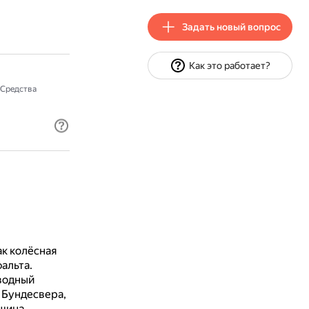
Задать новый вопрос
Как это работает?
Средства
к колёсная
альта.
водный
 Бундесвера,
ашина