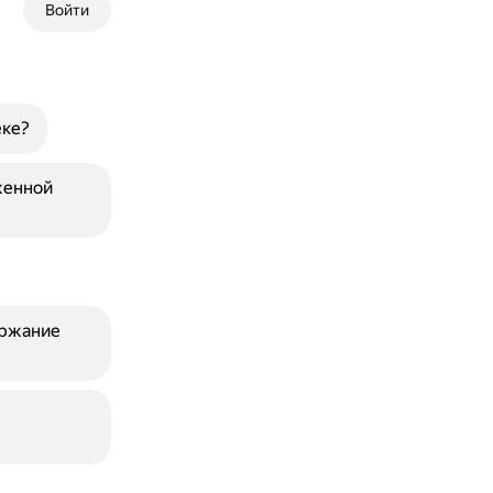
Войти
еке?
женной
ержание