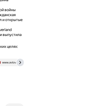
ой войны
жданская
л и открытые
verland
 и выпустила
ких целях:
www.avtovzglyad.ru