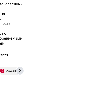
становленных
жно
.
нность
а не
орением или
ным
уется
www.drive2.ru