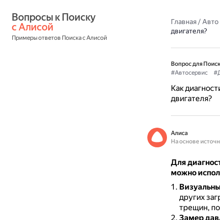
Вопросы к Поиску 
Главная
/
Авто
с Алисой
двигателя?
Примеры ответов Поиска с Алисой
Вопрос для Поиск
#Автосервис
#Д
Как диагност
двигателя?
Алиса
На основе источ
Для диагнос
можно испол
Визуальны
других заг
трещин, по
Замер дав