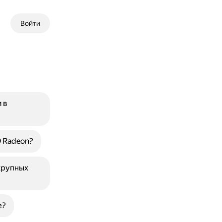
Войти
 в
 Radeon?
крупных
е?