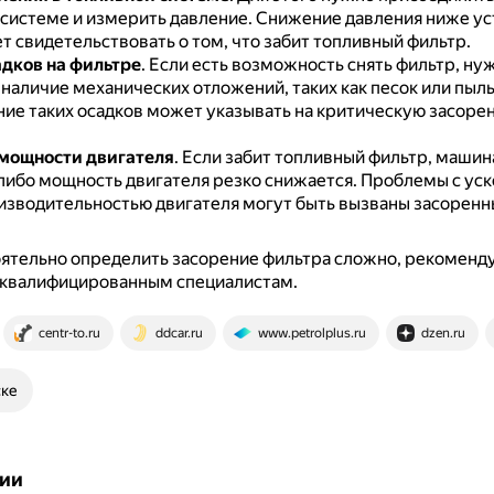
системе и измерить давление.
Снижение давления ниже у
 свидетельствовать о том, что забит топливный фильтр.
адков на фильтре
.
Если есть возможность снять фильтр, ну
наличие механических отложений, таких как песок или пыль
е таких осадков может указывать на критическую засоре
мощности двигателя
.
Если забит топливный фильтр, машин
либо мощность двигателя резко снижается.
Проблемы с уск
изводительностью двигателя могут быть вызваны засорен
ятельно определить засорение фильтра сложно, рекоменд
к квалифицированным специалистам.
centr-to.ru
ddcar.ru
www.petrolplus.ru
dzen.ru
ске
ии