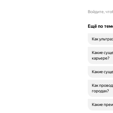
Войдите, чт
Ещё по тем
Как ультра
Какие суще
карьере?
Какие суще
Как провод
городах?
Какие пре