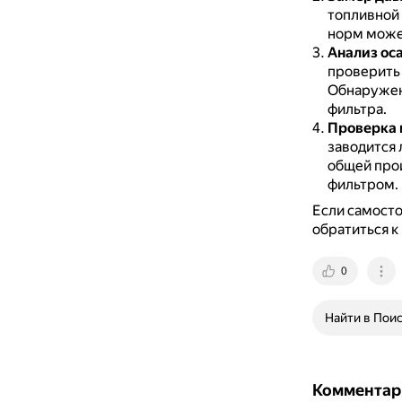
топливной 
норм может
Анализ ос
проверить 
Обнаружени
фильтра.
Проверка 
заводится 
общей про
фильтром.
Если самосто
обратиться 
0
Найти в Пои
Комментар