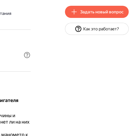
Задать новый вопрос
итания
Как это работает?
вигателя
вчины и
нет ли на них
 манометр к