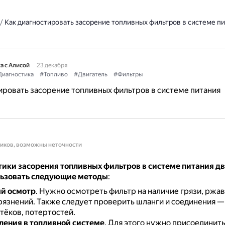
/
Как диагностировать засорение топливных фильтров в системе п
а с Алисой
23 декабря
иагностика
#Топливо
#Двигатель
#Фильтры
ировать засорение топливных фильтров в системе питания
ников, возможны неточности
тики засорения топливных фильтров в системе питания д
ьзовать следующие методы
:
й осмотр
.
Нужно осмотреть фильтр на наличие грязи, ржа
рязнений.
Также следует проверить шланги и соединения — 
тёков, потертостей.
ления в топливной системе
.
Для этого нужно присоединить