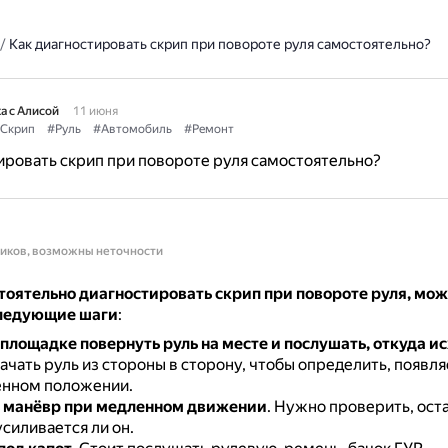
/
Как диагностировать скрип при повороте руля самостоятельно?
а с Алисой
11 июня
Скрип
#Руль
#Автомобиль
#Ремонт
ировать скрип при повороте руля самостоятельно?
ников, возможны неточности
тоятельно диагностировать скрип при повороте руля, мо
ледующие шаги
:
площадке повернуть руль на месте и послушать, откуда ис
чать руль из стороны в сторону, чтобы определить, появля
ённом положении.
 манёвр при медленном движении
.
Нужно проверить, оста
усиливается ли он.