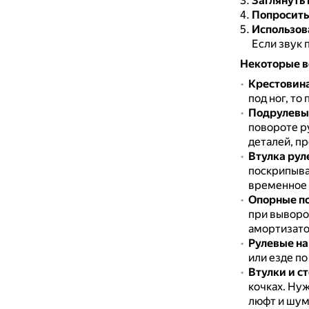
Заглянуть 
Попросить
Использов
Если звук 
Некоторые в
Крестовина
под ног, то
Подрулевы
повороте р
деталей, пр
Втулка рул
поскрипыв
временное
Опорные п
при выворо
амортизатор
Рулевые на
или езде п
Втулки и с
кочках.
Нуж
люфт и шум