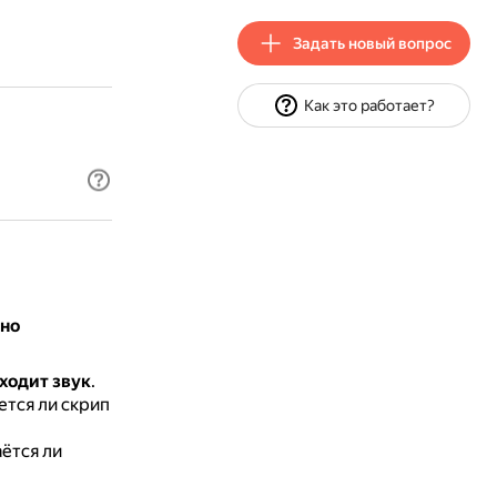
Задать новый вопрос
Как это работает?
жно
ходит звук
.
ется ли скрип
ётся ли