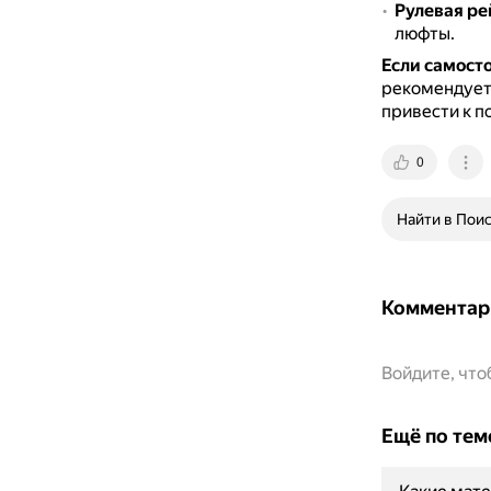
Рулевая ре
люфты.
Если самост
рекомендуетс
привести к п
0
Найти в Пои
Комментар
Войдите, чт
Ещё по тем