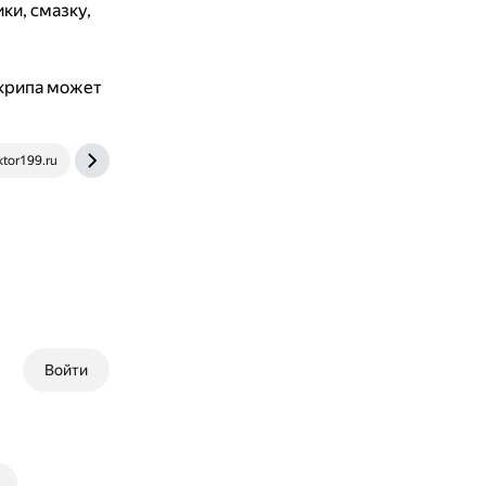
ки, смазку,
крипа может
ktor199.ru
stax-taxi.ru
Войти