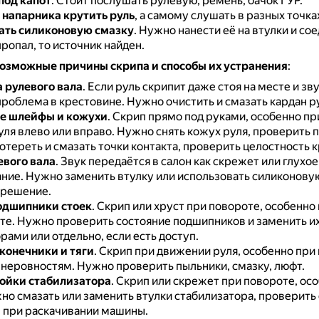
под капот
.
Стоит послушать рулевую, ремень, бачок ГУР.
 напарника крутить руль
, а самому слушать в разных точк
ать силиконовую смазку
.
Нужно нанести её на втулки и со
пропал, то источник найден.
озможные причины скрипа и способы их устранения
:
 рулевого вала
.
Если руль скрипит даже стоя на месте и зву
 проблема в крестовине.
Нужно очистить и смазать кардан р
е шлейфы и кожухи
.
Скрип прямо под руками, особенно пр
уля влево или вправо.
Нужно снять кожух руля, проверить 
отереть и смазать точки контакта, проверить целостность 
евого вала
.
Звук передаётся в салон как скрежет или глухое
ание.
Нужно заменить втулку или использовать силиконовую
 решение.
одшипники стоек
.
Скрип или хруст при повороте, особенно 
те.
Нужно проверить состояние подшипников и заменить их
ами или отдельно, если есть доступ.
конечники и тяги
.
Скрип при движении руля, особенно при
о неровностям.
Нужно проверить пыльники, смазку, люфт.
тойки стабилизатора
.
Скрип или скрежет при повороте, осо
но смазать или заменить втулки стабилизатора, проверить 
 при раскачивании машины.