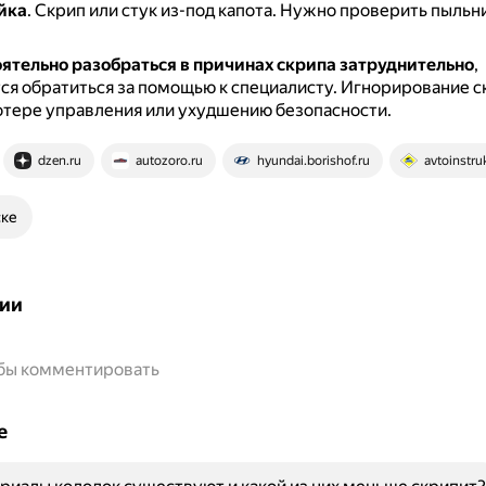
йка
.
Скрип или стук из-под капота.
Нужно проверить пыльни
оятельно разобраться в причинах скрипа затруднительно
,
я обратиться за помощью к специалисту.
Игнорирование с
отере управления или ухудшению безопасности.
dzen.ru
autozoro.ru
hyundai.borishof.ru
avtoinstru
ске
ии
обы комментировать
е