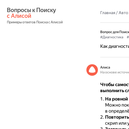
Вопросы к Поиску 
Главная
/
Авто
с Алисой
Примеры ответов Поиска с Алисой
Вопрос для Поиск
#Диагностика
#
Как диагност
Алиса
На основе источ
Чтобы самос
выполнить с
На ровной 
Можно пока
в определ
Повторить
скрип или 