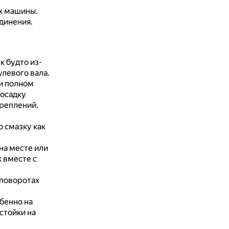
ах машины.
единения.
к будто из-
улевого вала.
и полном
посадку
креплений.
 смазку как
на месте или
 вместе с
 поворотах
бенно на
стойки на