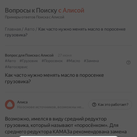
Вопросы к Поиску 
с Алисой
Примеры ответов Поиска с Алисой
Главная
/
Авто
/
Как часто нужно менять масло в поросенке
грузовика?
Вопрос для Поиска с Алисой
27 июня
#Авто
#Грузовик
#Поросенок
#Масло
#Замена
#Автосервис
Как часто нужно менять масло в поросенке
грузовика?
Алиса
Как это работает?
На основе источников, возможны неточности
Возможно, имелся в виду средний редуктор
грузовика, который называют «поросёнком».
Для
среднего редуктора КАМАЗа рекомендована замена