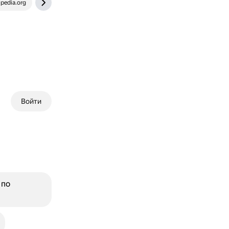
ipedia.org
izap24.ru
Войти
 по