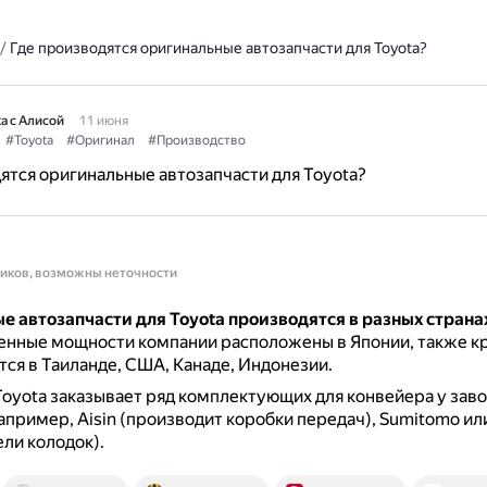
/
Где производятся оригинальные автозапчасти для Toyota?
а с Алисой
11 июня
#Toyota
#Оригинал
#Производство
ятся оригинальные автозапчасти для Toyota?
ников, возможны неточности
е автозапчасти для Toyota производятся в разных страна
енные мощности компании расположены в Японии, также к
ся в Таиланде, США, Канаде, Индонезии.
Toyota заказывает ряд комплектующих для конвейера у зав
апример, Aisin (производит коробки передач), Sumitomo ил
ли колодок).