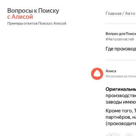
Вопросы к Поиску 
Главная
/
Авто
с Алисой
Примеры ответов Поиска с Алисой
Вопрос для Поиск
#Автозапчастей
Где производ
Алиса
На основе источ
Оригинальны
производств
заводы имеют
Кроме того, 
партнёров, н
(производите