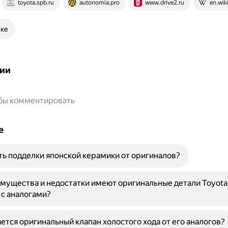
toyota.spb.ru
autonomia.pro
www.drive2.ru
en.wik
ске
ии
обы комментировать
е
ть подделки японской керамики от оригиналов?
мущества и недостатки имеют оригинальные детали Toyota
с аналогами?
ется оригинальный клапан холостого хода от его аналогов?