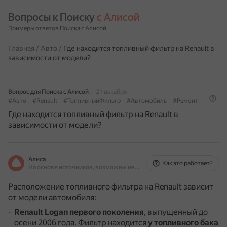
Вопросы к Поиску 
с Алисой
Примеры ответов Поиска с Алисой
Главная
/
Авто
/
Где находится топливный фильтр на Renault в
зависимости от модели?
Вопрос для Поиска с Алисой
21 декабря
#Авто
#Renault
#ТопливныйФильтр
#Автомобиль
#Ремонт
Где находится топливный фильтр на Renault в
зависимости от модели?
Алиса
Как это работает?
На основе источников, возможны неточности
Расположение топливного фильтра на Renault зависит
от модели автомобиля:
Renault Logan первого поколения
, выпущенный до
осени 2006 года.
Фильтр находится
у топливного бака