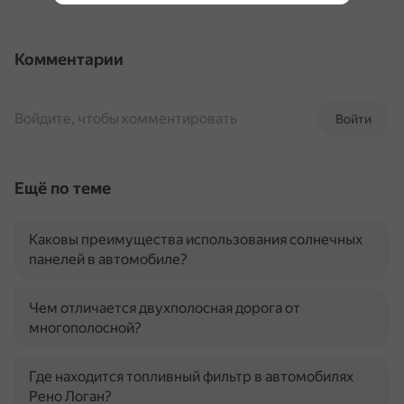
Комментарии
Войдите, чтобы комментировать
Войти
Ещё по теме
Каковы преимущества использования солнечных
панелей в автомобиле?
Чем отличается двухполосная дорога от
многополосной?
Где находится топливный фильтр в автомобилях
Рено Логан?