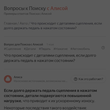
Вопросы к Поиску 
с Алисой
Примеры ответов Поиска с Алисой
Главная
/
Авто
/
Что происходит с деталями сцепления, если
долго держать педаль в нажатом состоянии?
Вопрос для Поиска с Алисой
1 мая
#Сцепление
#Детали
#Педаль
#Нажатие
#Автомобиль
Что происходит с деталями сцепления, если долго
держать педаль в нажатом состоянии?
Алиса
Как это работает?
На основе источников, возможны неточности
Если долго держать педаль сцепления в нажатом
состоянии, детали подвергаются повышенной
нагрузке
, что приводит к их ускоренному износу.
Некоторые последствия такого воздействия: