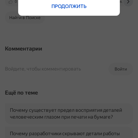
0
www.drive2.ru
dzen.ru
www.e30club.
ПРОДОЛЖИТЬ
Найти в Поиске
Комментарии
Войдите, чтобы комментировать
Войти
Ещё по теме
Почему существует предел восприятия деталей
человеческим глазом при печати на бумаге?
Почему разработчики скрывают детали работы