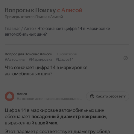
Вопросы к Поиску 
с Алисой
Примеры ответов Поиска с Алисой
Главная
/
Авто
/
Что означает цифра 14 в маркировке
автомобильных шин?
Вопрос для Поиска с Алисой
18 сентября
#Автошины
#Маркировка
#Цифра14
Что означает цифра 14 в маркировке
автомобильных шин?
Алиса
Как это работает?
На основе источников, возможны неточности
Цифра 14 в маркировке автомобильных шин
обозначает
посадочный диаметр покрышки
,
выраженный в
дюймах
.
Этот параметр соответствует диаметру обода