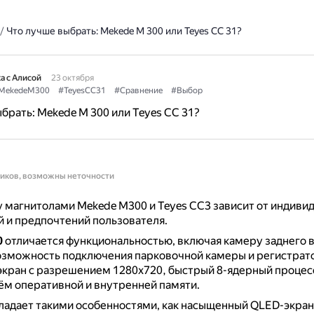
/
Что лучше выбрать: Mekede M 300 или Teyes CC 31?
а с Алисой
23 октября
MekedeM300
#TeyesCC31
#Сравнение
#Выбор
брать: Mekede M 300 или Teyes CC 31?
ников, возможны неточности
магнитолами Mekede M300 и Teyes CC3 зависит от индиви
 и предпочтений пользователя.
0
отличается функциональностью, включая камеру заднего в
озможность подключения парковочной камеры и регистрат
кран с разрешением 1280x720, быстрый 8-ядерный процес
м оперативной и внутренней памяти.
ладает такими особенностями, как насыщенный QLED-экран