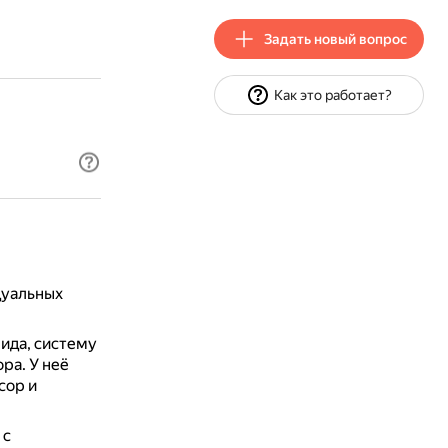
Задать новый вопрос
Как это работает?
дуальных
ида, систему
ора.
У неё
сор и
 с