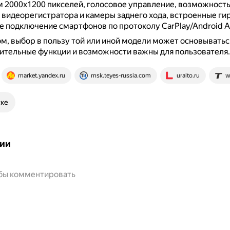
 2000х1200 пикселей, голосовое управление, возможност
видеорегистратора и камеры заднего хода, встроенные ги
 подключение смартфонов по протоколу CarPlay/Android A
м, выбор в пользу той или иной модели может основываться
ительные функции и возможности важны для пользователя.
market.yandex.ru
msk.teyes-russia.com
uralto.ru
w
ске
ии
обы комментировать