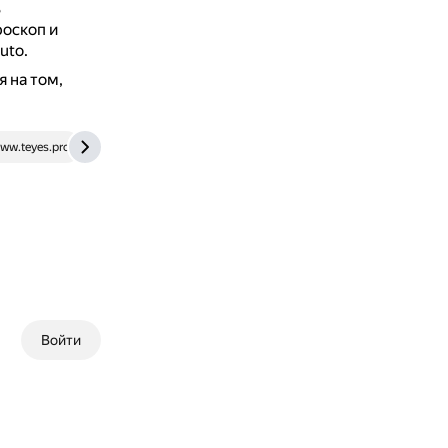
ь
роскоп и
uto.
 на том,
ww.teyes.pro
www.ozon.ru
teyes.com.ru
caraudiocenter.r
Войти