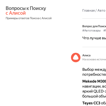
Вопросы к Поиску 
Главная
/
Авто
с Алисой
Примеры ответов Поиска с Алисой
Вопрос для Поиск
#Автотовары
#
Что лучше вы
Алиса
На основе источ
Выбор между 
потребностей
Mekede M30
навигации, в
яркий QLED-э
большой объё
Teyes CC3
об