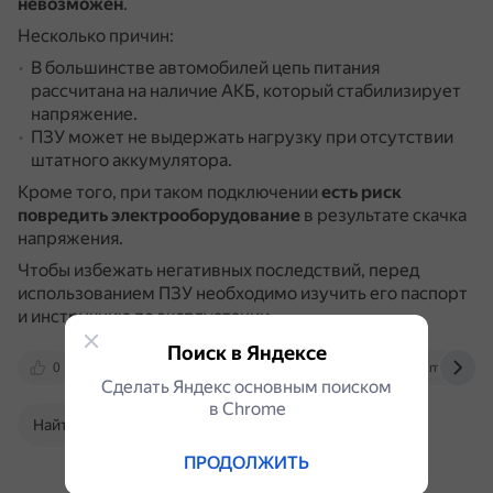
невозможен
.
Несколько причин:
В большинстве автомобилей цепь питания
рассчитана на наличие АКБ, который стабилизирует
напряжение.
ПЗУ может не выдержать нагрузку при отсутствии
штатного аккумулятора.
Кроме того, при таком подключении
есть риск
повредить электрооборудование
в результате скачка
напряжения.
Чтобы избежать негативных последствий, перед
использованием ПЗУ необходимо изучить его паспорт
и инструкцию по эксплуатации.
Поиск в Яндексе
0
yandex.ru
www.kp.ru
otvet.mail.ru
Сделать Яндекс основным поиском
в Сhrome
Найти в Поиске
ПРОДОЛЖИТЬ