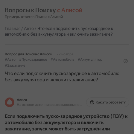
Вопросы к Поиску 
с Алисой
Примеры ответов Поиска с Алисой
Главная
/
Авто
/
Что если подключить пускозарядное к
автомобилю без аккумулятора и включить зажигание?
Вопрос для Поиска с Алисой
22 ноября
#Авто
#Пускозарядное
#Автомобиль
#Аккумулятор
#Зажигание
Что если подключить пускозарядное к автомобилю
без аккумулятора и включить зажигание?
Алиса
Как это работает?
На основе источников, возможны неточности
Если подключить пуско-зарядное устройство (ПЗУ) к
автомобилю без аккумулятора и включить
зажигание, запуск может быть затруднён или