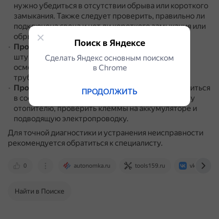
нужно убедиться в отсутствии обрыва или короткого
замыкания.
Также следует проверить, правильно ли
подключена свеча и нет ли короткого замыкания или
обрыва в проводе.
Поиск в Яндексе
Проверить герметичность
топливопровода
и
штуцера на топливном насосе.
Также нужно
Сделать Яндекс основным поиском
осмотреть воздухозаборник и газоотводящий
в Сhrome
трубопровод.
Проверить напряжение питания
.
Следует убедиться
ПРОДОЛЖИТЬ
в соответствии напряжения автомобиля данному
отопителю, проверить клеммы на аккумуляторе и
подводящую электропроводку.
Для точной диагностики и устранения неисправности
рекомендуется обратиться к специалисту.
0
autonomka.ru
tools159.ru
vk.com
Найти в Поиске