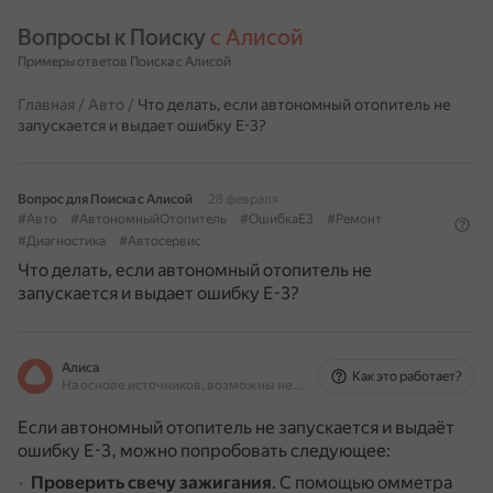
Вопросы к Поиску 
с Алисой
Примеры ответов Поиска с Алисой
Главная
/
Авто
/
Что делать, если автономный отопитель не
запускается и выдает ошибку Е-3?
Вопрос для Поиска с Алисой
28 февраля
#Авто
#АвтономныйОтопитель
#ОшибкаЕ3
#Ремонт
#Диагностика
#Автосервис
Что делать, если автономный отопитель не
запускается и выдает ошибку Е-3?
Алиса
Как это работает?
На основе источников, возможны неточности
Если автономный отопитель не запускается и выдаёт
ошибку Е-3, можно попробовать следующее:
Проверить свечу зажигания
.
С помощью омметра