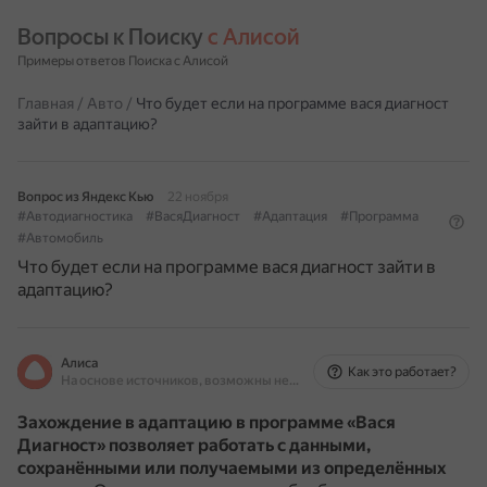
Вопросы к Поиску 
с Алисой
Примеры ответов Поиска с Алисой
Главная
/
Авто
/
Что будет если на программе вася диагност
зайти в адаптацию?
Вопрос из Яндекс Кью
22 ноября
#Автодиагностика
#ВасяДиагност
#Адаптация
#Программа
#Автомобиль
Что будет если на программе вася диагност зайти в
адаптацию?
Алиса
Как это работает?
На основе источников, возможны неточности
Захождение в адаптацию в программе «Вася
Диагност» позволяет
работать с данными,
сохранёнными или получаемыми из определённых