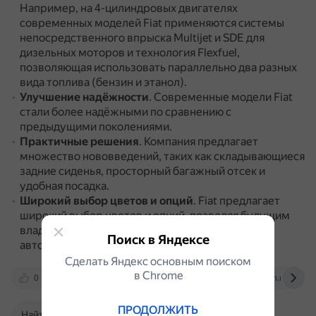
Например, на 4-цилиндровых двигателях
современных моделей Fiat применяются системы
непосредственного впрыска Multijet и SDE для
дизельных моторов и технология Flexfuel,
позволяющая использовать параллельно два разных
вида топлива (бензин и этанол).
Улучшение надёжности
.
Современные модели Fiat
стали более надёжными по сравнению с
предыдущими поколениями.
Практичные решения
.
Компания предлагает
множество нововведений, таких как складывающиеся
задние сиденья, просторный багажный отсек и
удобная посадка.
Широкий выбор цветов и опций
.
Fiat предлагает
широкий выбор цветов и опций, позволяя будущим
владельцам создать под себя уникальный
Поиск в Яндексе
автомобиль.
Сделать Яндекс основным поиском
в Сhrome
0
koleso.ru
dzen.ru
fiat-avilon.ru
ПРОДОЛЖИТЬ
Найти в Поиске