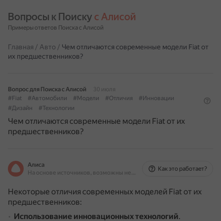
Вопросы к Поиску 
с Алисой
Примеры ответов Поиска с Алисой
Главная
/
Авто
/
Чем отличаются современные модели Fiat от
их предшественников?
Вопрос для Поиска с Алисой
30 июля
#Fiat
#Автомобили
#Модели
#Отличия
#Инновации
#Дизайн
#Технологии
Чем отличаются современные модели Fiat от их
предшественников?
Алиса
Как это работает?
На основе источников, возможны неточности
Некоторые отличия современных моделей Fiat от их
предшественников:
Использование инновационных технологий
.