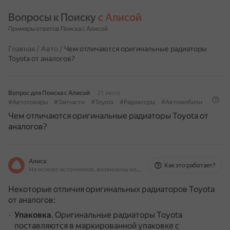
Вопросы к Поиску 
с Алисой
Примеры ответов Поиска с Алисой
Главная
/
Авто
/
Чем отличаются оригинальные радиаторы
Toyota от аналогов?
Вопрос для Поиска с Алисой
21 июля
#Автотовары
#Запчасти
#Toyota
#Радиаторы
#Автомобили
Чем отличаются оригинальные радиаторы Toyota от
аналогов?
Алиса
Как это работает?
На основе источников, возможны неточности
Некоторые отличия оригинальных радиаторов Toyota
от аналогов:
Упаковка
.
Оригинальные радиаторы Toyota
поставляются в маркированной упаковке с