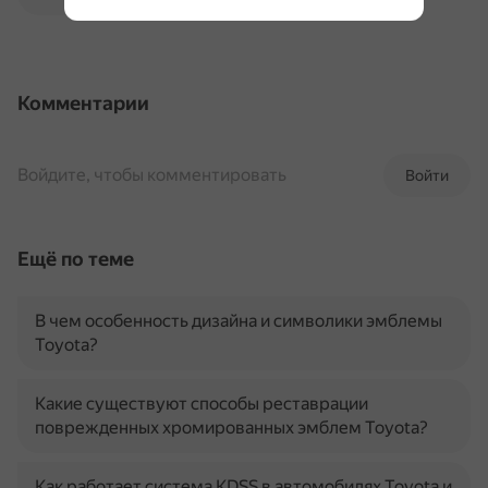
Комментарии
Войдите, чтобы комментировать
Войти
Ещё по теме
В чем особенность дизайна и символики эмблемы
Toyota?
Какие существуют способы реставрации
поврежденных хромированных эмблем Toyota?
Как работает система KDSS в автомобилях Toyota и