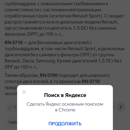
турбонаддува, с повышенными требованиями к
совместимости с системами нейтрализации
отработанных газов (исключая Renault Sport).
Стандарт
распространяется на все дизельные модели Renault,
где устанавливается двигатель 1,5 DCi без сажевых
фильтров (DPF) до 100 л. с..
RN 0710
— для бензиновых двигателей с
турбонаддувом, в том числе Renault Sport, и дизельных
двигателей без сажевого фильтра (DPF) от группы
Renault, Dacia, Samsung.
Кроме двигателей 1,5 DCi без
DPF до 100 л. с..
Таким образом,
RN 0700
подходит для широкого
спектра двигателей, в то время как
RN 0710
предназначен для более специфических условий
эксплуатации.
Поиск в Яндексе
Сделать Яндекс основным поиском
0
www.kolesa-darom.ru
avtoexperts.ru
в Сhrome
Найти в Поиске
ПРОДОЛЖИТЬ