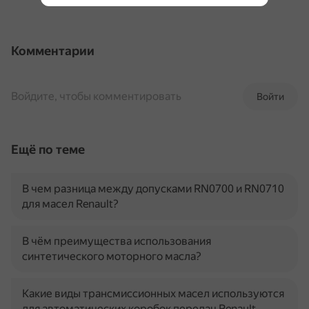
Комментарии
Войдите, чтобы комментировать
Войти
Ещё по теме
В чем разница между допусками RN0700 и RN0710
для масел Renault?
В чём преимущества использования
синтетического моторного масла?
Какие виды трансмиссионных масел используются
для автоматических коробок передач Renault