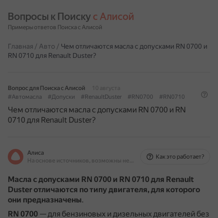
Вопросы к Поиску 
с Алисой
Примеры ответов Поиска с Алисой
Главная
/
Авто
/
Чем отличаются масла с допусками RN 0700 и
RN 0710 для Renault Duster?
Вопрос для Поиска с Алисой
10 августа
#Автомасла
#Допуски
#RenaultDuster
#RN0700
#RN0710
Чем отличаются масла с допусками RN 0700 и RN
0710 для Renault Duster?
Алиса
Как это работает?
На основе источников, возможны неточности
Масла с допусками RN 0700 и RN 0710 для Renault
Duster отличаются по типу двигателя, для которого
они предназначены
.
RN 0700
— для бензиновых и дизельных двигателей без