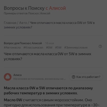
Вопросы к Поиску 
с Алисой
Примеры ответов Поиска с Алисой
Главная
/
Авто
/
Чем отличаются масла класса 0W от 5W в
зимних условиях?
Вопрос для Поиска с Алисой
16 мая
#Автомасла
#Классымасел
#0W
#5W
#Зимниеусловия
Чем отличаются масла класса 0W от 5W в зимних
условиях?
Алиса
Как это работает?
На основе источников, возможны неточности
Масла класса 0W и 5W отличаются по диапазону
рабочих температур в зимних условиях
.
Масло 0W
считается самым морозостойким.
Оно
пригодно для использования при температуре в −30–