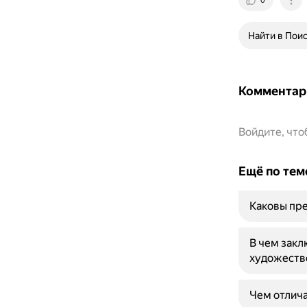
0
Найти в Пои
Комментар
Войдите, чт
Ещё по тем
Каковы пре
В чем закл
художеств
Чем отлича