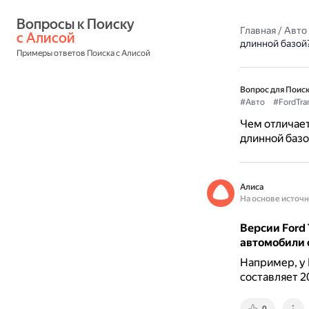
Вопросы к Поиску 
Главная
/
Авто
с Алисой
длинной базой
Примеры ответов Поиска с Алисой
Вопрос для Поиск
#Авто
#FordTran
Чем отличаетс
длинной базо
Алиса
На основе источ
Версии Ford 
автомобили с
Например, у 
составляет 20