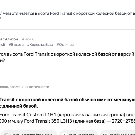
/
Чем отличается высота Ford Transit с короткой колесной базой от 
?
а с Алисой
4 июня
sit
#Высота
#КолеснаяБаза
#Отличия
я высота Ford Transit с короткой колесной базой от версий 
й?
ников, возможны неточности
Transit с короткой колёсной базой обычно имеют меньшую
 длинной базой.
Ford Transit Custom L1H1 (короткая база, низкая крыша) выс
00 мм, а у Ford Transit 350 L3H3 (длинная база) — 2720–278