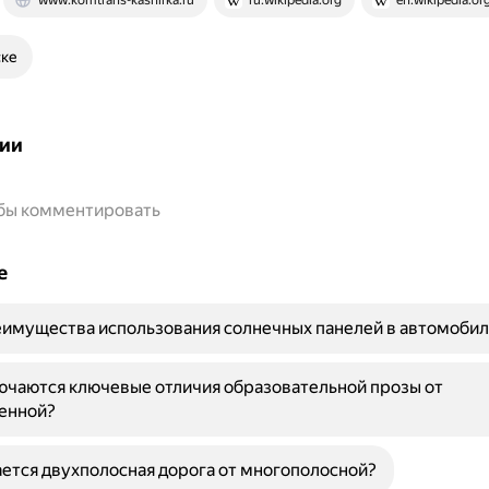
www.komtrans-kashirka.ru
ru.wikipedia.org
en.wikipedia.or
ске
ии
обы комментировать
е
имущества использования солнечных панелей в автомобил
ючаются ключевые отличия образовательной прозы от
енной?
ется двухполосная дорога от многополосной?