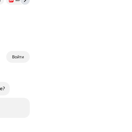
g
www.zr.ru
www.finebus.ru
xn--52-6kcaa1ddh4dva.xn--p1
Войти
е?