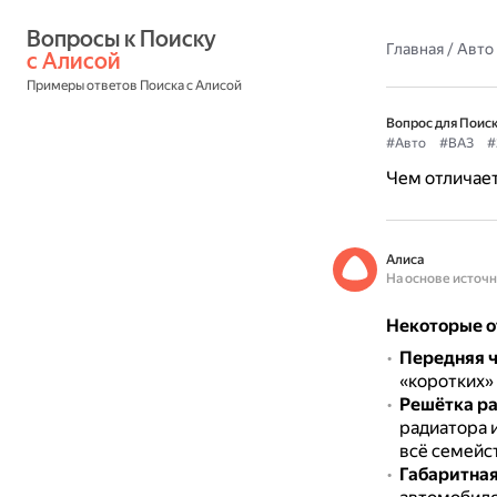
Вопросы к Поиску 
Главная
/
Авто
с Алисой
Примеры ответов Поиска с Алисой
Вопрос для Поиск
#Авто
#ВАЗ
#
Чем отличает
Алиса
На основе источ
Некоторые о
Передняя ч
«коротких» 
Решётка ра
радиатора 
всё семейс
Габаритная