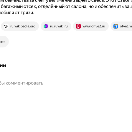
м семейства за счёт увеличения заднего свеса.
Это позволи
багажный отсек, отделённый от салона, но и обеспечить за
обиля от грязи.
ru.wikipedia.org
ru.ruwiki.ru
www.drive2.ru
otvet.ma
ске
ии
обы комментировать