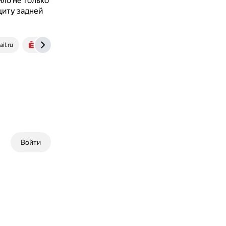
ло не только
щиту задней
il.ru
www.kolesa.ru
Войти