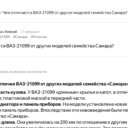
/
Чем отличается ВАЗ-21099 от других моделей семейства Самара?
а с Алисой
21 февраля
21099
#Самара
#Отличия
ся ВАЗ-21099 от других моделей семейства Самара?
ников, возможны неточности
тличия ВАЗ-21099 от других моделей семейства «Самара
асть кузова
.
У ВАЗ-21099 «длинные» крылья и капот, в отли
с пластиковой маской в передней части.
диатора и панель приборов
.
На модели установлена новая
и панель приборов.
Впоследствии эти нововведения были п
тво «Самара».
 длина
.
Она увеличилась на 200 мм по отношению к другим