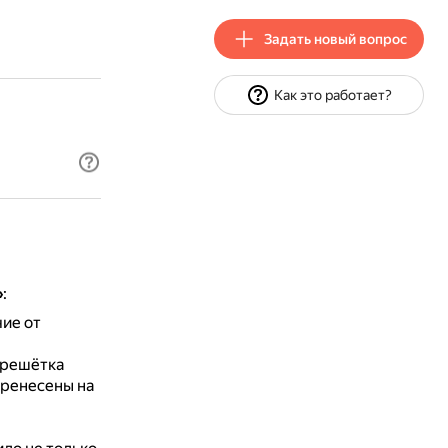
Задать новый вопрос
Как это работает?
»
:
чие от
 решётка
еренесены на