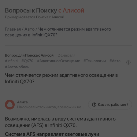
Вопросы к Поиску 
с Алисой
Примеры ответов Поиска с Алисой
Главная
/
Авто
/
Чем отличается режим адаптивного
освещения в Infiniti QX70?
Вопрос для Поиска с Алисой
2 февраля
#Infiniti
#QX70
#АдаптивноеОсвещение
#Технологии
#Авто
#Автомобиль
Чем отличается режим адаптивного освещения в
Infiniti QX70?
Алиса
Как это работает?
На основе источников, возможны неточности
Возможно, имелась в виду система адаптивного
освещения (AFS) в Infiniti QX70.
Система AFS
направляет световые лучи