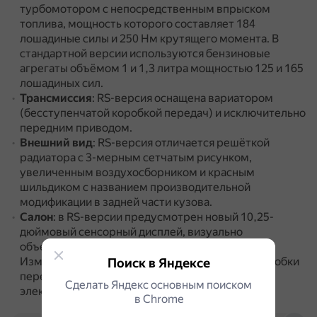
турбомотором с непосредственным впрыском
топлива, мощность которого составляет 184
лошадиные силы и 250 Нм крутящего момента.
В
стандартной версии используются бензиновые
агрегаты объёмом 1 и 1,3 литра мощностью 125 и 165
лошадиных сил.
Трансмиссия
: RS-версия оснащена вариатором
(бесступенчатой коробкой передач) и исключительно
передним приводом.
Внешний вид
: RS-версия отличается решёткой
радиатора с 3-мерным сетчатым рисунком,
увеличенным воздухосборником и красным
шильдиком с названием производительной
модификации в задней части кузова.
Салон
: в RS-версии предусмотрен новый 10,25-
дюймовый сенсорный дисплей, визуально
объединённый с цифровой панелью приборов.
Изменены центральный тоннель и селектор коробки
Поиск в Яндексе
передач, традиционный «ручник» заменён на
Сделать Яндекс основным поиском
электронный.
в Сhrome