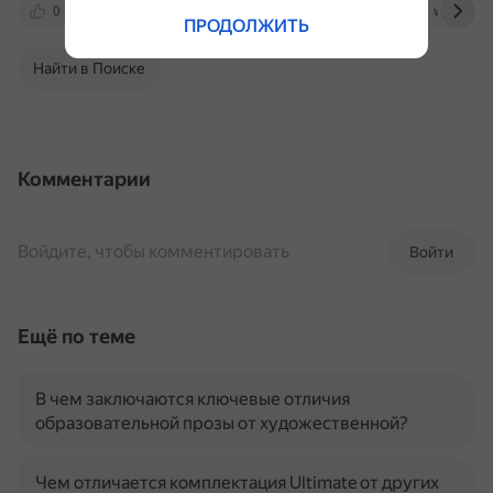
0
ironhorse.ru
www.kolesa.ru
www.zr.ru
ПРОДОЛЖИТЬ
Найти в Поиске
Комментарии
Войдите, чтобы комментировать
Войти
Ещё по теме
В чем заключаются ключевые отличия
образовательной прозы от художественной?
Чем отличается комплектация Ultimate от других