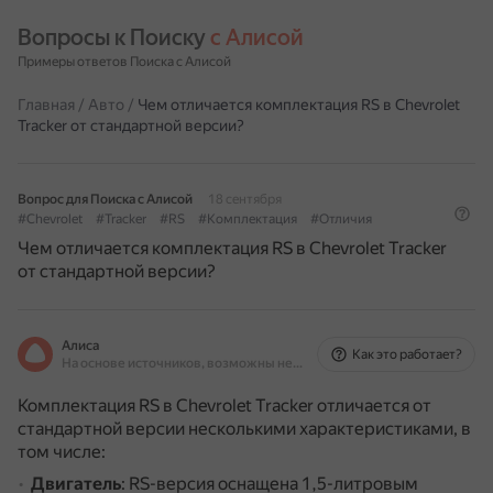
Вопросы к Поиску 
с Алисой
Примеры ответов Поиска с Алисой
Главная
/
Авто
/
Чем отличается комплектация RS в Chevrolet
Tracker от стандартной версии?
Вопрос для Поиска с Алисой
18 сентября
#Chevrolet
#Tracker
#RS
#Комплектация
#Отличия
Чем отличается комплектация RS в Chevrolet Tracker
от стандартной версии?
Алиса
Как это работает?
На основе источников, возможны неточности
Комплектация RS в Chevrolet Tracker отличается от
стандартной версии несколькими характеристиками, в
том числе:
Двигатель
: RS-версия оснащена 1,5-литровым