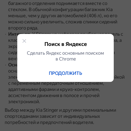
багажного отделения поднимается вместе со
стеклом.
В обычной конфигурации багажник Kia
меньше, чем у других автомобилей (406 л), но его
можно сильно увеличить, сложив спинки сидений
второго ряда.
Интерьер
. У Stinger не цифровая приборная панель с
классическими шкалами спидометра и тахометра, а
Поиск в Яндексе
экран между ними — монохромный.
Передние
сиденья автомобиля самые широкие и оснащены
Сделать Яндекс основным поиском
вентиляцией.
в Сhrome
Оснащение
. Версия Stinger GT дополнительно
оснащается тормозами Brembo,
ПРОДОЛЖИТЬ
электронноуправляемой подвеской, рулевой рейкой
с переменным передаточным отношением,
адаптивными фарами и круиз-контролем,
ассистентом движения в полосе и прочей
электроникой.
Выбор между Kia Stinger и другими премиальными
спортседанами зависит от индивидуальных
потребностей и предпочтений водителя.