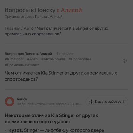
Вопросы к Поиску 
с Алисой
Примеры ответов Поиска с Алисой
Главная
/
Авто
/
Чем отличается Kia Stinger от других
премиальных спортседанов?
Вопрос для Поиска с Алисой
4 февраля
#KiaStinger
#Авто
#Автомобили
#Спортседан
#Премиальныйкласс
Чем отличается Kia Stinger от других премиальных
спортседанов?
Алиса
Как это работает?
На основе источников, возможны неточности
Некоторые отличия Kia Stinger от других
премиальных спортседанов:
Кузов
. Stinger — лифтбек, у которого дверь