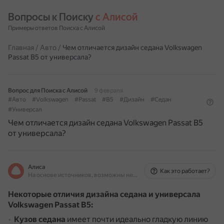
Вопросы к Поиску 
с Алисой
Примеры ответов Поиска с Алисой
Главная
/
Авто
/
Чем отличается дизайн седана Volkswagen
Passat B5 от универсала?
Вопрос для Поиска с Алисой
9 февраля
#Авто
#Volkswagen
#Passat
#B5
#Дизайн
#Седан
#Универсал
Чем отличается дизайн седана Volkswagen Passat B5
от универсала?
Алиса
Как это работает?
На основе источников, возможны неточности
Некоторые отличия дизайна седана и универсала
Volkswagen Passat B5:
Кузов седана
имеет почти идеально гладкую линию