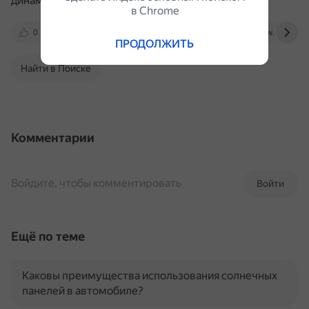
динамометрический ключ.
в Сhrome
0
www.drive2.ru
dzen.ru
www.partarium
ПРОДОЛЖИТЬ
Найти в Поиске
Комментарии
Войдите, чтобы комментировать
Войти
Ещё по теме
Каковы преимущества использования солнечных
панелей в автомобиле?