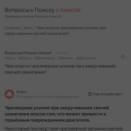
Вопросы к Поиску 
с Алисой
Примеры ответов Поиска с Алисой
Главная
/
Авто
/
Чем опасно чрезмерное усилие при
закручивании свечей зажигания?
Вопрос для Поиска с Алисой
21 июля
#Авто
#Свечи
#Зажигание
#Ремонт
#Двигатель
Чем опасно чрезмерное усилие при закручивании
свечей зажигания?
Алиса
Как это работает?
На основе источников, возможны неточности
Чрезмерное усилие при закручивании свечей
зажигания опасно тем, что может привести к
серьёзным повреждениям двигателя
.
Некоторые последствия чрезмерной затяжки свечей: